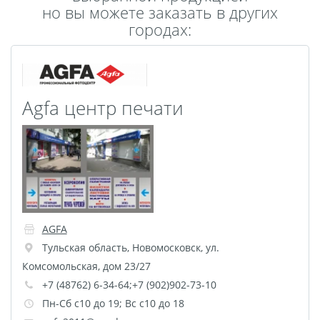
но вы можете заказать в других
Пластификация
городах:
Фотопостер
Печать на
самоклеящемся виниле
Фото на стекле и
Agfa центр печати
акриле
Печать на баннере
Фотообои
Трафареты
Печать на прозрачной
пленке
Рекламные конструкции
AGFA
Напольная графика
Тульская область
,
Новомосковск
,
ул.
Широкоформатное
Комсомольская, дом 23/27
ламинирование
+7 (48762) 6-34-64;+7 (902)902-73-10
Изготовление баннеров
Пн-Сб с10 до 19; Вс с10 до 18