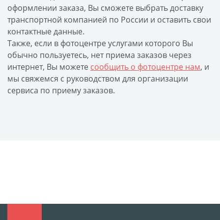
оформлении заказа, Вы сможете выбрать доставку
размеров
транспортной компанией по России и оставить свои
Портреты в стиле
контактные данные.
Картины на холсте
Также, если в фотоцентре услугами которого Вы
Печать чертежей
обычно пользуетесь, нет приема заказов через
интернет, Вы можете
сообщить о фотоцентре нам
, и
Холст настольный с
мы свяжемся с руководством для организации
мольбертом
сервиса по приему заказов.
Roll up
Фото на холсте с карт.
осн. УФ
Пресс-воллы
Флип-Флоп портрет
Фото на металле
Печать наклеек
Печать на ПВХ пластике
Фотопазл