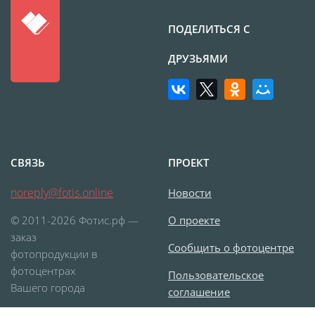
Печать на CD/DVD
Металлическая
ПОДЕЛИТЬСЯ С
пластина
ДРУЗЬЯМИ
Фото на медали
Коврик для мыши
Фото на брелках
Фото на часах
Фото на подушке
СВЯЗЬ
ПРОЕКТ
Фото на галстуке
Фото на фартуке
noreply@fotis.online
Новости
Фото на сумке
© 2011-2026 Фотис.рф —
О проекте
Фотомагниты
заказ
Сообщить о фотоцентре
Фото на тарелке
фотопродукции в
фотоцентрах
Фото на кружках
Пользовательское
Вашего города
соглашение
Фото на футболках
Фото на бейсболке