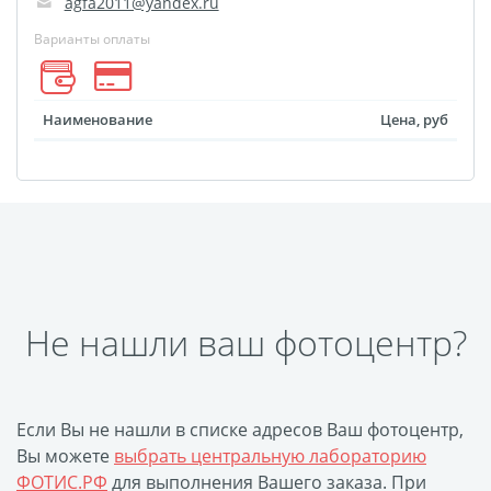
agfa2011@yandex.ru
Оформление картин
Накатка Фото на ХДФ
Варианты оплаты
Фото в алюминиевом
багете
Наименование
Цена, руб
Холст на пенокартоне
Фоторама с магнитами
Холст на ДВП
Латексная печать
Фотопечать на
пластике
Картины на досках
Не нашли ваш фотоцентр?
Фотопечать на дереве
Самоклеящийся винил
Печать выкроек
Если Вы не нашли в списке адресов Ваш фотоцентр,
Холст на конкурс
Вы можете
выбрать центральную лабораторию
ФОТИС.РФ
для выполнения Вашего заказа. При
Фотопечать больших