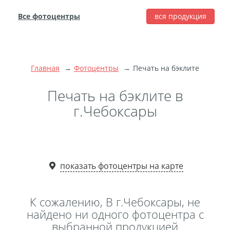
Все фотоцентры
вся продукция
города
Печать фотографий
Фотокниги
Главная
Фотоцентры
Печать на бэклите
Широкоформатная
печать
Печать на бэклите в
Фото на холсте с
г.Чебоксары
подрамником
Фото на пенокартоне
Модульные картины
Мультипанно
показать фотоцентры на карте
Фото на холсте без
подрамника
К сожалению, В г.Чебоксары, не
Фотоколлаж
Фотобокс
найдено ни одного фотоцентра с
выбранной продукцией
Дибонд