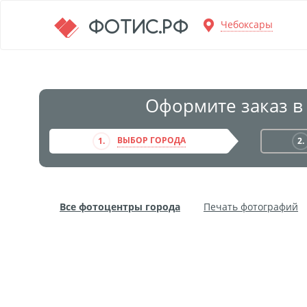
Перейти к основной информации
ФОТИС.РФ
Чебоксары
Оформите заказ в
ВЫБОР ГОРОДА
1.
2.
Все фотоцентры города
Печать фотографий
Фото на пенокартоне
Модульные картины
Дибонд
Пластификация
Фотопостер
Пе
Фотообои
Трафареты
Печать на прозрачн
Широкоформатное ламинирование
Изготовле
Фото в алюминиевом багете
Холст на пенокар