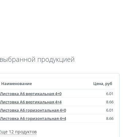
 выкроек
тежей
ртрет
ическая пластина
лстуке
лках
с выбранной продукцией
смертный полк
ринадлежности
Наименование
Цена, руб
ендарь карманный
Листовка A6 вертикальная 4+0
6.01
Флаги
Листовка A6 вертикальная 4+4
8.66
ольные принты
Листовка A6 горизонтальная 4+0
6.01
чки
Листовка A6 горизонтальная 4+4
8.66
Еще 12 продуктов