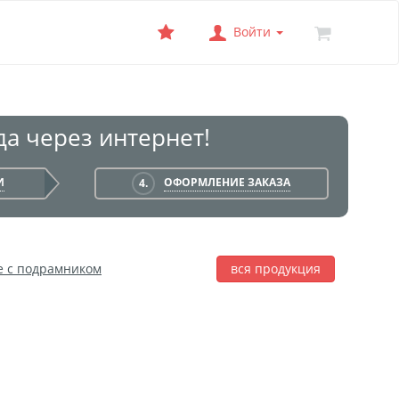
Войти
а через интернет!
И
ОФОРМЛЕНИЕ ЗАКАЗА
4.
е с подрамником
вся продукция
лаж
Фотобокс
Печать на баннере
я печать