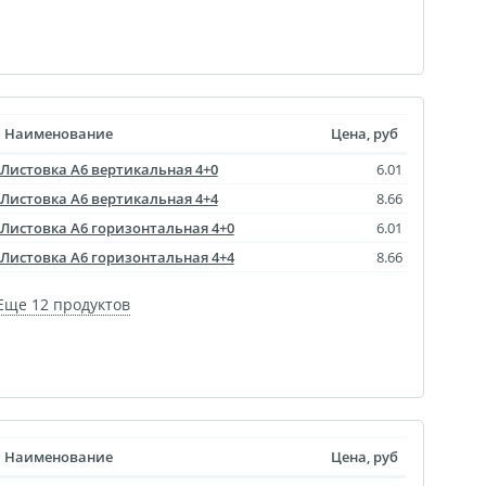
уклеты
Портрет ветерана
Наименование
Цена, руб
(упаковка)
Листовка A6 вертикальная 4+0
6.01
Печать файлов
Листовка A6 вертикальная 4+4
8.66
инки
Листовка A6 горизонтальная 4+0
6.01
очные
Листовка A6 горизонтальная 4+4
8.66
атулка
ла
Еще 12 продуктов
ивающая футболка
ушка
й полк
 дневник
ать чертежей
Наименование
Цена, руб