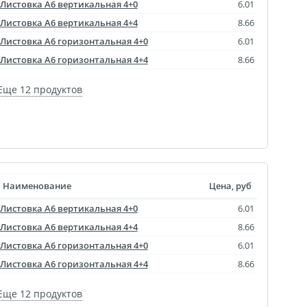
агрузка видео для AR
Листовка A6 вертикальная 4+0
6.01
Листовка A6 вертикальная 4+4
8.66
ры
Листовка A6 горизонтальная 4+0
6.01
Листовка A6 горизонтальная 4+4
8.66
отрывной оживающий
Дизайн фотокниг
Еще 12 продуктов
пластинка
нстаграм
документов
ки
Наименование
Цена, руб
чать
Листовка A6 вертикальная 4+0
6.01
арности
Листовки
Листовка A6 вертикальная 4+4
8.66
Листовка A6 горизонтальная 4+0
6.01
Листовка A6 горизонтальная 4+4
8.66
Еще 12 продуктов